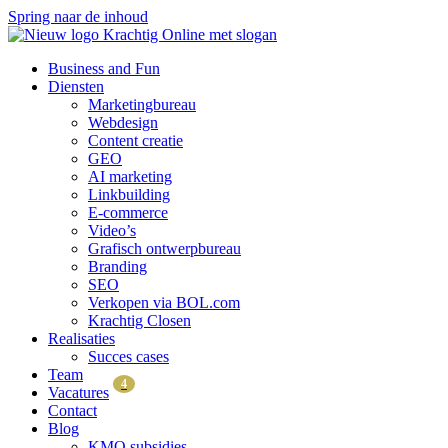
Spring naar de inhoud
Business and Fun
Diensten
Marketingbureau
Webdesign
Content creatie
GEO
AI marketing
Linkbuilding
E-commerce
Video’s
Grafisch ontwerpbureau
Branding
SEO
Verkopen via BOL.com
Krachtig Closen
Realisaties
Succes cases
Team
4
Vacatures
Contact
Blog
KMO subsidies