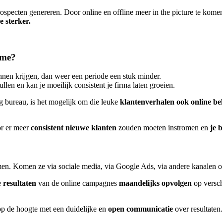
specten genereren. Door online en offline meer in the picture te kome
 sterker.
lame?
innen krijgen, dan weer een periode een stuk minder.
ullen en kan je moeilijk consistent je firma laten groeien.
g bureau, is het mogelijk om die leuke
klantenverhalen ook online b
r er meer
consistent nieuwe klanten
zouden moeten instromen en
je 
en. Komen ze via sociale media, via Google Ads, via andere kanalen 
e
resultaten
van de online campagnes
maandelijks
opvolgen
op versch
p de hoogte met een duidelijke en
open communicatie
over resultate