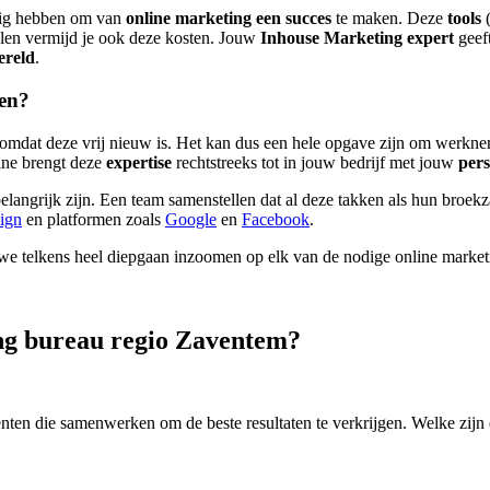
odig hebben om van
online marketing een succes
te maken. Deze
tools
elen vermijd je ook deze kosten. Jouw
Inhouse Marketing expert
geeft
ereld
.
ten?
 omdat deze vrij nieuw is. Het kan dus een hele opgave zijn om werkn
ine brengt deze
expertise
rechtstreeks tot in jouw bedrijf met jouw
pers
belangrijk zijn. Een team samenstellen dat al deze takken als hun broe
sign
en platformen zoals
Google
en
Facebook
.
n we telkens heel diepgaan inzoomen op elk van de nodige online marke
ing bureau regio Zaventem?
enten die samenwerken om de beste resultaten te verkrijgen. Welke zijn