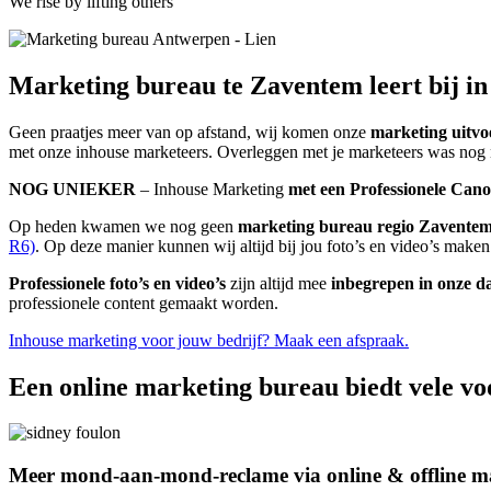
We rise by lifting others
Marketing bureau te Zaventem leert bij i
Geen praatjes meer van op afstand, wij komen onze
marketing uitvo
met onze inhouse marketeers. Overleggen met je marketeers was nog 
NOG UNIEKER
– Inhouse Marketing
met een Professionele Can
Op heden kwamen we nog geen
marketing bureau
regio Zavente
R6)
. Op deze manier kunnen wij altijd bij jou foto’s en video’s make
Professionele foto’s en video’s
zijn altijd mee
inbegrepen in onze da
professionele content gemaakt worden.
Inhouse marketing voor jouw bedrijf? Maak een afspraak.
Een online marketing bureau biedt vele vo
Meer mond-aan-mond-reclame via online & offline m