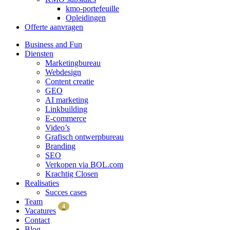
kmo-portefeuille
Opleidingen
Offerte aanvragen
Business and Fun
Diensten
Marketingbureau
Webdesign
Content creatie
GEO
AI marketing
Linkbuilding
E-commerce
Video’s
Grafisch ontwerpbureau
Branding
SEO
Verkopen via BOL.com
Krachtig Closen
Realisaties
Succes cases
Team
4
Vacatures
Contact
Blog