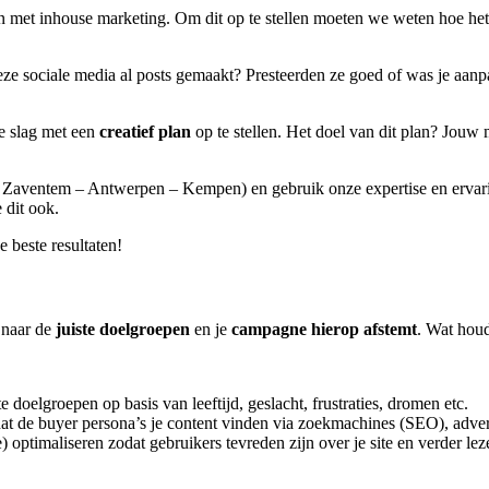
n met inhouse marketing. Om dit op te stellen moeten we weten hoe het m
e sociale media al posts gemaakt? Presteerden ze goed of was je aanpa
e slag met een
creatief plan
op te stellen. Het doel van dit plan? Jouw
o Zaventem – Antwerpen – Kempen) en gebruik onze expertise en ervari
 dit ook.
 beste resultaten!
 naar de
juiste doelgroepen
en je
campagne hierop afstemt
. Wat houd
e doelgroepen op basis van leeftijd, geslacht, frustraties, dromen etc.
dat de buyer persona’s je content vinden via zoekmachines (SEO), adver
 optimaliseren zodat gebruikers tevreden zijn over je site en verder lez