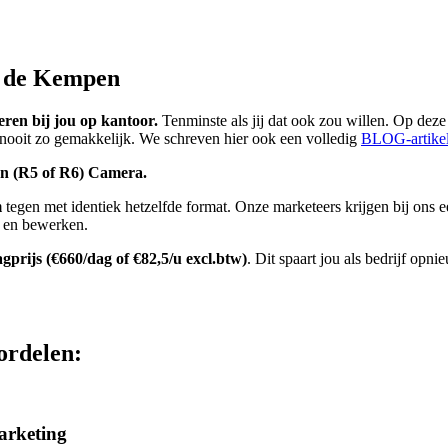
n de Kempen
eren bij jou op kantoor.
Tenminste als jij dat ook zou willen. Op deze
nooit zo gemakkelijk. We schreven hier ook een volledig
BLOG-artikel
on (R5 of R6) Camera.
m
tegen met identiek hetzelfde format. Onze marketeers krijgen bij ons 
n en bewerken.
gprijs (€660/dag of €82,5/u excl.btw)
. Dit spaart jou als bedrijf op
ordelen:
arketing