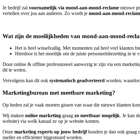
Je bedrijf zal
voornamelijk via mond-aan-mond-reclame
nieuwe pro
vertellen over jou aan anderen. Zo wordt je
mond-aan-mond-reclame
Wat zijn de moeilijkheden van mond-aan-mond-rec
Het is heel wisselvallig. Met momenten zal heel veel klanten b
Hierdoor is het moeilijk om de juiste personeelsbezetting in te v
Door online & offline professioneel aanwezig te zijn via een marketin
dit te weten.
Vervolgens kan dit ook
systematisch geadverteerd
worden, waardoo
Marketingbureau met meetbare marketing?
Op heden zal je vaak moeten gissen van waar die nieuwe klanten kom
Wij maken
online marketing
graag
zo meetbaar mogelijk
. Je kan d
website) via welk kanaal ze op je website komen.
Onze
marketing experts op jouw bedrijf
houden je dan ook graag o
sneller en efficiënter bijgestuurd worden.