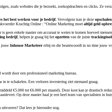
en volgen, zoals websites die je bezoekt, zoekopdrachten en clicks. Ze ve
 het best werken voor je bedrijf
. Vervolgens kan je deze
opschalen
kvoerder Krachtig Online : “Online Marketing moet
altijd geld opbr
 Er is geen enkele manier om accuraat te weten te komen hoeveel mensen 
ing bedrijf
, helpen je graag bij het
opzetten
van de juiste
trackingtool
n jouw
Inhouse Marketeer
erbij en die beantwoordt in no time jouw v
d wordt door een professioneel marketing bureau.
ow
in te schakelen. Een verloren investering ziet niemand graag.
iddeld €5.000 tot €6.000 per maand). Deze kost kan je drastisch redu
aanlevert. Op deze manier haal je een heel team van specialisten in h
n uitvoeren? Dat lees je hieronder nog.