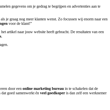
rzamelen gegevens om je gedrag te begrijpen en advertenties aan te
als je graag nog meer klanten wenst. Zo focussen wij enorm naar een
engen
voor de klant!”
het artikel naar jouw website heeft gebracht. De resultaten van een
s
.
ragen.
ceren door een
online
marketing bureau
in te schakelen dat de
uis dat goed samenwerkt én
veel goedkoper
is dan zelf een werknemer