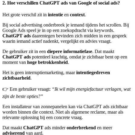
2. Hoe verschillen ChatGPT ads van Google of social ads?
Het grote verschil zit in
intentie
en
context
.
Bij social advertising onderbreek je iemand tijdens het scrollen. Bij
Google Ads speel je in op een zoekopdracht via keywords.
ChatGPT ads
daarentegen bevinden zich midden in een gesprek
waarin iemand actief nadenkt, vergelijkt en advies vraagt.
De gebruiker zit in een
diepere informatiefase
. Dat maakt
ChatGPT ads
potentieel krachtig, omdat je zichtbaar bent op een
moment van
hoge betrokkenheid
.
Het is geen interruptiemarketing, maar
intentiegedreven
zichtbaarheid
.
👉 Een gebruiker vraagt:
“Ik wil mijn energiefactuur verlagen, wat
zijn de beste opties?”
Een installateur van zonnepanelen kan via ChatGPT ads zichtbaar
worden binnen die context. Niet als algemene reclame, maar als
relevante oplossing bij een concrete vraag.
Dat maakt
ChatGPT
ads minder
onderbrekend
en meer
adviserend
van aard.