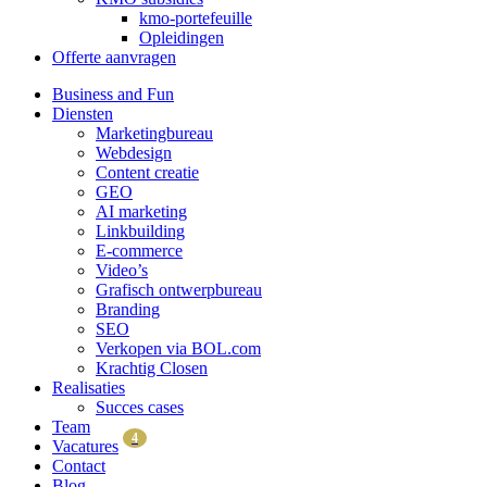
kmo-portefeuille
Opleidingen
Offerte aanvragen
Business and Fun
Diensten
Marketingbureau
Webdesign
Content creatie
GEO
AI marketing
Linkbuilding
E-commerce
Video’s
Grafisch ontwerpbureau
Branding
SEO
Verkopen via BOL.com
Krachtig Closen
Realisaties
Succes cases
Team
4
Vacatures
Contact
Blog