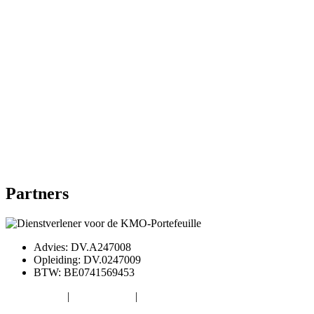
Partners
Advies: DV.A247008
Opleiding: DV.0247009
BTW: BE0741569453
Cookiebeleid
|
Privacybeleid
|
Algemene voowaarden