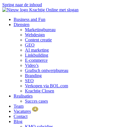
Spring naar de inhoud
Business and Fun
Diensten
Marketingbureau
Webdesign
Content creatie
GEO
AI marketing
Linkbuilding
E-commerce
Video’s
Grafisch ontwerpbureau
Branding
SEO
Verkopen via BOL.com
Krachtig Closen
Realisaties
Succes cases
Team
4
Vacatures
Contact
Blog
KMO subsidies