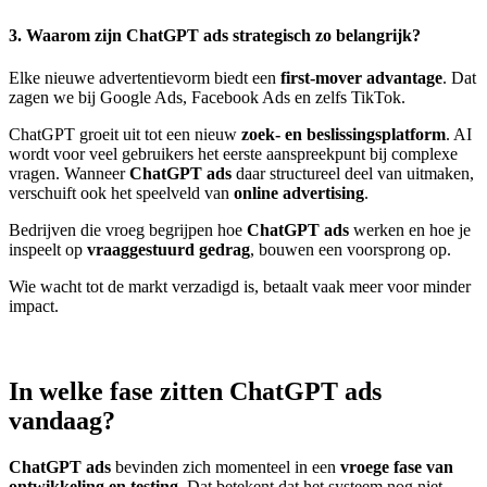
3. Waarom zijn ChatGPT ads strategisch zo belangrijk?
Elke nieuwe advertentievorm biedt een
first-mover advantage
. Dat
zagen we bij Google Ads, Facebook Ads en zelfs TikTok.
ChatGPT groeit uit tot een nieuw
zoek- en beslissingsplatform
. AI
wordt voor veel gebruikers het eerste aanspreekpunt bij complexe
vragen. Wanneer
ChatGPT ads
daar structureel deel van uitmaken,
verschuift ook het speelveld van
online advertising
.
Bedrijven die vroeg begrijpen hoe
ChatGPT ads
werken en hoe je
inspeelt op
vraaggestuurd gedrag
, bouwen een voorsprong op.
Wie wacht tot de markt verzadigd is, betaalt vaak meer voor minder
impact.
In welke fase zitten ChatGPT ads
vandaag?
ChatGPT ads
bevinden zich momenteel in een
vroege fase van
ontwikkeling en testing
. Dat betekent dat het systeem nog niet